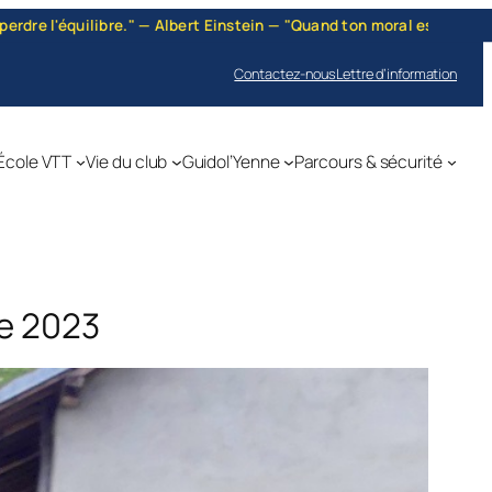
on moral est bas, quand le jour te paraît sombre, … grimpe sur un vé
Contactez-nous
Lettre d’information
École VTT
Vie du club
Guidol’Yenne
Parcours & sécurité
re 2023