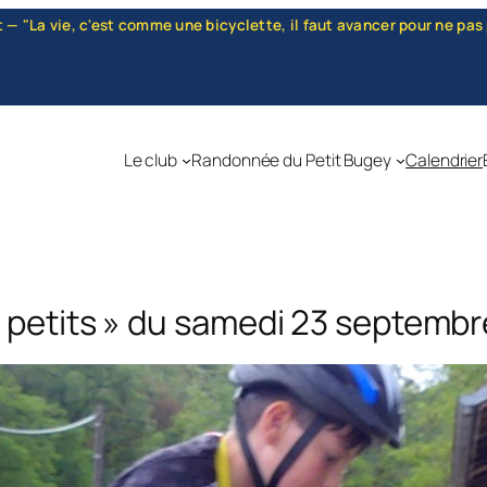
ancer pour ne pas perdre l'équilibre." — Albert Einstein — "Quand t
Le club
Randonnée du Petit Bugey
Calendrier
« petits » du samedi 23 septemb