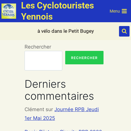
Les Cyclotouristes
Aller
au
Menu
Yennois
contenu
à vélo dans le Petit Bugey
Rechercher
RECHERCHER
Derniers
commentaires
Clément
sur
Journée RPB Jeudi
1er Mai 2025