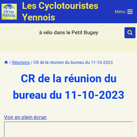
Les Cyclotouristes
Aller
au
Menu
Yennois
contenu
à vélo dans le Petit Bugey
/
Réunions
/
CR de la réunion du bureau du 11-10-2023
CR de la réunion du
bureau du 11-10-2023
Voir en plein écran
A
l