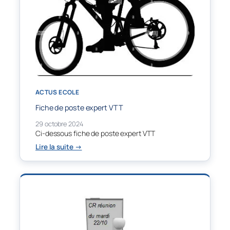
ACTUS ECOLE
Fiche de poste expert VTT
29 octobre 2024
Ci-dessous fiche de poste expert VTT
:
Lire la suite →
Fiche
de
poste
expert
VTT