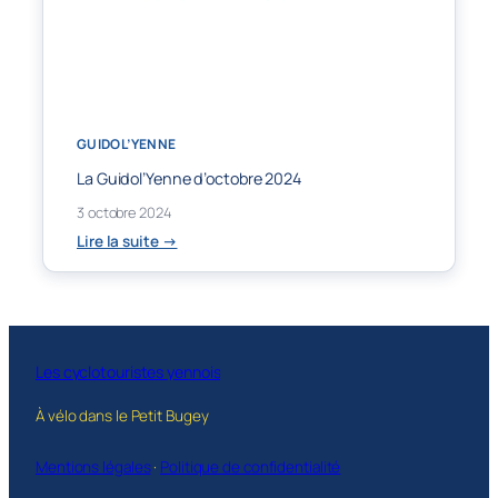
GUIDOL’YENNE
La Guidol’Yenne d’octobre 2024
3 octobre 2024
:
Lire la suite →
La
Guidol’Yenne
d’octobre
2024
Les cyclotouristes yennois
À vélo dans le Petit Bugey
Mentions légales
·
Politique de confidentialité