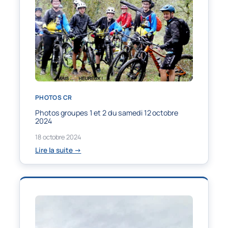
samedi
12
octobre
2024
PHOTOS CR
Photos groupes 1 et 2 du samedi 12 octobre
2024
18 octobre 2024
:
Lire la suite →
Photos
groupes
1
et
2
du
samedi
12