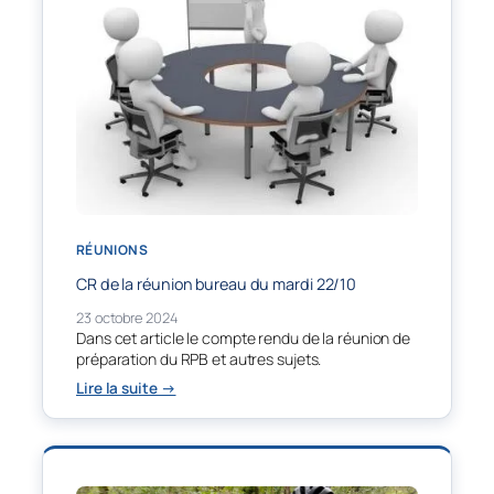
RÉUNIONS
CR de la réunion bureau du mardi 22/10
23 octobre 2024
Dans cet article le compte rendu de la réunion de
préparation du RPB et autres sujets.
:
Lire la suite →
CR
de
la
réunion
bureau