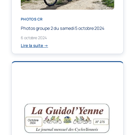
PHOTOS CR
Photos groupe 2 du samedi 5 octobre 2024
6 octobre 2024
:
Lire la suite →
Photos
groupe
2
du
samedi
5
octobre
2024