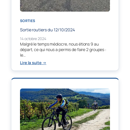
SORTIES
Sortie routiers du 12/10/2024
14 octobre 2024
Malgré le temps médiocre, nous étions 9 au
départ, ce qui nous a permis de faire 2 groupes :
le…
:
Lire la suite →
Sortie
routiers
du
12/10/2024