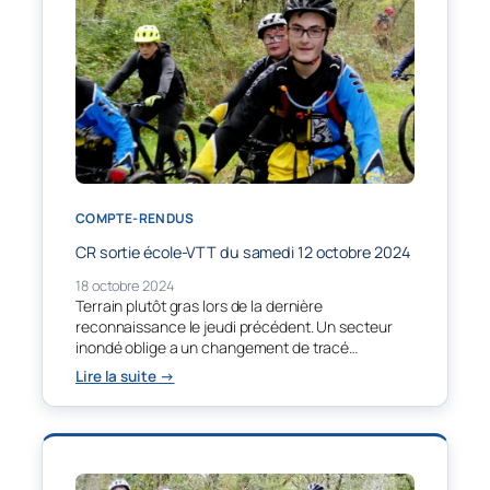
du
mardi
22/10
COMPTE-RENDUS
CR sortie école-VTT du samedi 12 octobre 2024
18 octobre 2024
Terrain plutôt gras lors de la dernière
reconnaissance le jeudi précédent. Un secteur
inondé oblige a un changement de tracé…
:
Lire la suite →
CR
sortie
école-
VTT
du