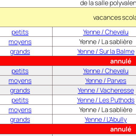
de la salle polyvale
vacances scol
petits
Yenne / Chevelu
moyens
Yenne / La sablière
grands
Yenne / Sur la Balme
annulé
petits
Yenne / Chevelu
moyens
Yenne / Parves
grands
Yenne / Vacheresse
petits
Yenne / Les Puthods
moyens
Yenne / La sablière
grands
Yenne / L’Abully
annulé