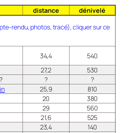
distance
dénivelé
mpte-rendu, photos, tracé), cliquer sur ce
34,4
540
27,2
530
?
?
?
in
25,9
810
20
380
29
560
21,6
525
23,4
140