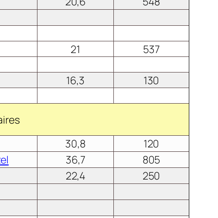
20,6
548
21
537
16,3
130
aires
30,8
120
el
36,7
805
22,4
250