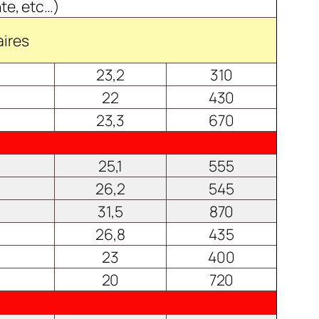
nte, etc…)
aires
23,2
310
22
430
23,3
670
25,1
555
26,2
545
31,5
870
26,8
435
23
400
20
720