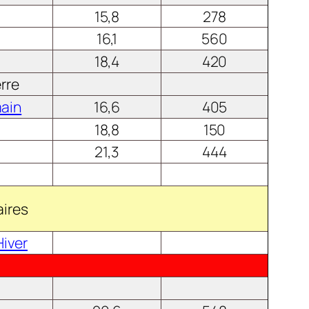
15,8
278
16,1
560
18,4
420
rre
main
16,6
405
18,8
150
21,3
444
aires
Hiver