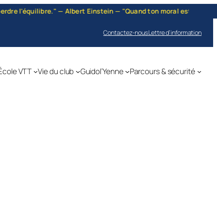
re." — Albert Einstein — "Quand ton moral est bas, quand le jour te 
Contactez-nous
Lettre d’information
École VTT
Vie du club
Guidol’Yenne
Parcours & sécurité