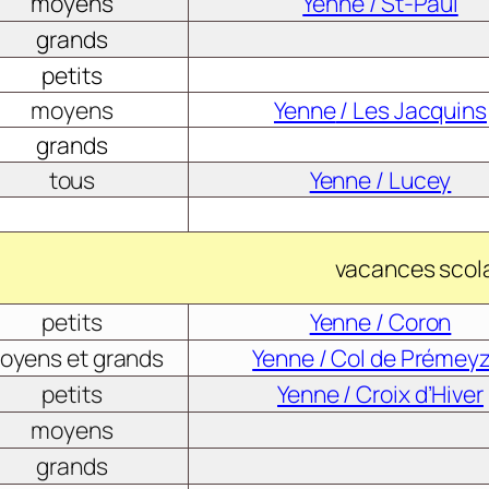
moyens
Yenne / St-Paul
grands
petits
moyens
Yenne
/ Les Jacquins
grands
tous
Yenne / Lucey
vacances scol
petits
Yenne / Coron
oyens et grands
Yenne / Col de Prémeyz
petits
Yenne / Croix d’Hiver
moyens
grands