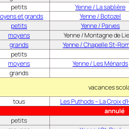
petits
Yenne / La sablière
oyens et grands
Yenne / Botozel
petits
Yenne / Parves
moyens
Yenne / Montagne de Lie
grands
Yenne / Chapelle St-Ro
petits
moyens
Yenne / Les Ménards
grands
vacances scol
tous
Les Puthods – La Croix d’
annulé
petits