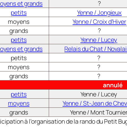
oyens et grands
?
petits
Yenne / Jongieux
moyens
Yenne / Croix d’Hiver
grands
?
petits
Yenne / Lucey
oyens et grands
Relais du Chat / Novala
petits
?
moyens
?
grands
?
annulé
petits
Yenne / Lucey
moyens
Yenne / St-Jean de Chev
grands
Yenne / Mont Tournie
icipation à l’organisation de la rando du Petit Bu