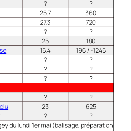
?
?
25,7
360
27,3
720
?
?
25
180
ise
15,4
196 / -1245
?
?
?
?
?
?
?
?
elu
23
625
r
?
?
gey du lundi 1er mai (balisage, préparation