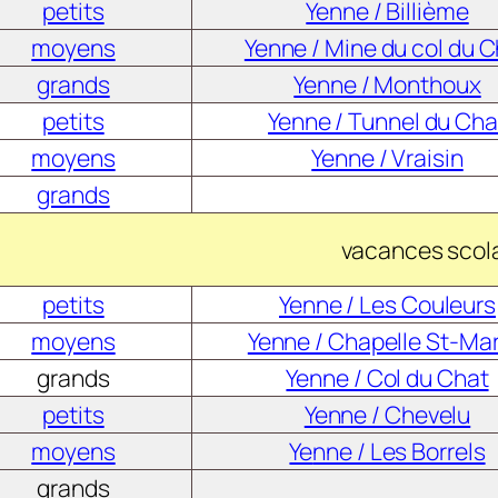
petits
Yenne / Billième
moyens
Yenne / Mine du col du 
grands
Yenne / Monthoux
petits
Yenne / Tunnel du Cha
moyens
Yenne / Vraisin
grands
vacances scol
petits
Yenne / Les Couleurs
moyens
Yenne / Chapelle St-Mar
grands
Yenne / Col du Chat
petits
Yenne / Chevelu
moyens
Ye
nne / Les Borrels
grands