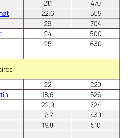
21,1
470
Chat
22,6
555
26
704
t
24
500
25
630
aires
22
220
tin
18,6
526
22,9
724
18,7
430
19,8
510