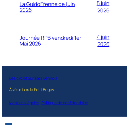
5 juin
La Guidol’Yenne de juin
2026
2026
4 juin
Journée RPB vendredi 1er
Mai 2026
2026
Les cyclotouristes yennois
À vélo dans le Petit Bugey
Mentions légales
·
Politique de confidentialité