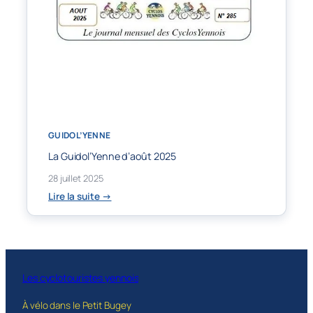
GUIDOL’YENNE
La Guidol’Yenne d’août 2025
28 juillet 2025
:
Lire la suite →
La
Guidol’Yenne
d’août
2025
Les cyclotouristes yennois
À vélo dans le Petit Bugey