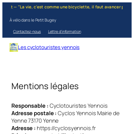
Aller
t — "La vie, c'est comme une bicyclette, il faut avancer pour ne pas
au
contenu
À vélo dans le Petit Bugey
Contactez-nous
Lettre d’information
Les cyclotouristes yennois
Mentions légales
Responsable :
Cyclotouristes Yennois
Adresse postale :
Cyclos Yennois Mairie de
Yenne 73170 Yenne
Adresse :
https://cyclosyennois.fr