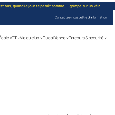
as, quand le jour te paraît sombre, … grimpe sur un vélo et roule." 
Contactez-nous
Lettre d’information
École VTT
Vie du club
Guidol’Yenne
Parcours & sécurité