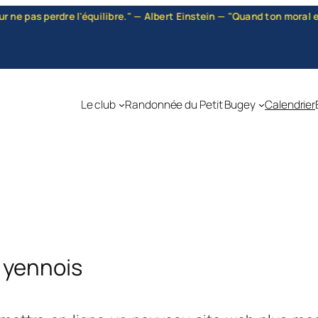
 pas perdre l'équilibre." — Albert Einstein — "Quand ton moral est b
Le club
Randonnée du Petit Bugey
Calendrier
 yennois