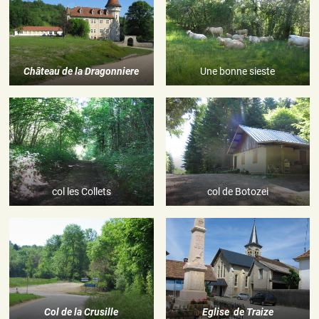
Château de la Dragonniere
Une bonne sieste
col les Collets
col de Botozei
Col de la Crusille
Eglise de Traize