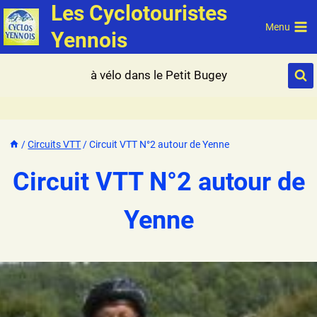
Les Cyclotouristes
Aller
au
Menu
Yennois
contenu
à vélo dans le Petit Bugey
/
Circuits VTT
/
Circuit VTT N°2 autour de Yenne
Circuit VTT N°2 autour de
Yenne