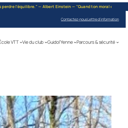
 "Quand ton moral est bas, quand le jour te paraît sombre, … grimpe
Contactez-nous
Lettre d’information
École VTT
Vie du club
Guidol’Yenne
Parcours & sécurité