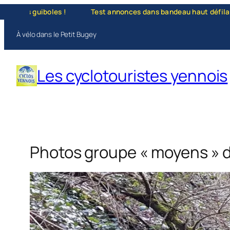
Aller
!
Test annonces dans bandeau haut défilant — "La vie, c'est co
au
À vélo dans le Petit Bugey
contenu
Les cyclotouristes yennois
Photos groupe « moyens » 