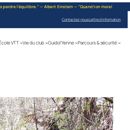
 — Albert Einstein — "Quand ton moral est bas, quand le jour te para
Contactez-nous
Lettre d’information
École VTT
Vie du club
Guidol’Yenne
Parcours & sécurité