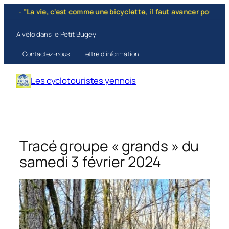
Aller
 "La vie, c'est comme une bicyclette, il faut avancer pour ne pas pe
au
contenu
À vélo dans le Petit Bugey
Contactez-nous
Lettre d’information
Les cyclotouristes yennois
Tracé groupe « grands » du
samedi 3 février 2024