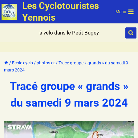
Les Cyclotouristes
Aller
au
Menu
Yennois
contenu
à vélo dans le Petit Bugey
/
Ecole cyclo
/
photos cr
/
Tracé groupe « grands » du samedi 9
mars 2024
Tracé groupe « grands »
du samedi 9 mars 2024