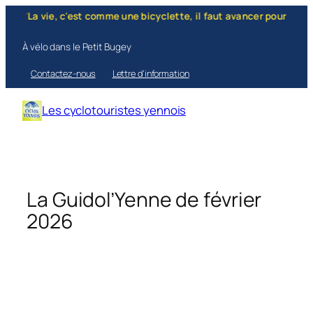
Aller
La vie, c'est comme une bicyclette, il faut avancer pour ne pas perd
au
contenu
À vélo dans le Petit Bugey
Contactez-nous
Lettre d’information
Les cyclotouristes yennois
La Guidol’Yenne de février
2026