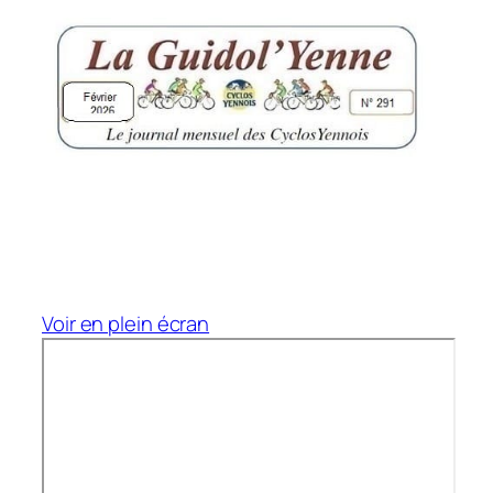
Voir en plein écran
Aller
au
contenu
PDF