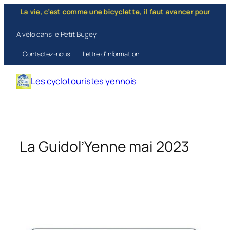
Aller
La vie, c'est comme une bicyclette, il faut avancer pour ne pas perd
au
contenu
À vélo dans le Petit Bugey
Contactez-nous
Lettre d’information
Les cyclotouristes yennois
La Guidol’Yenne mai 2023