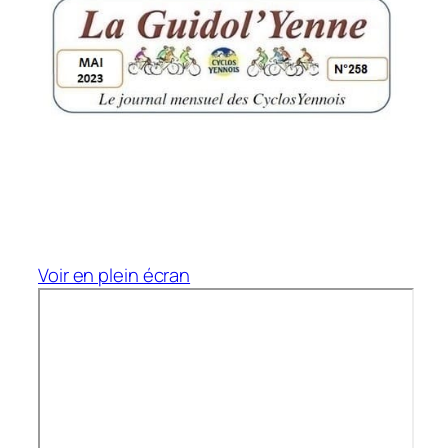
Voir en plein écran
Aller
au
contenu
PDF