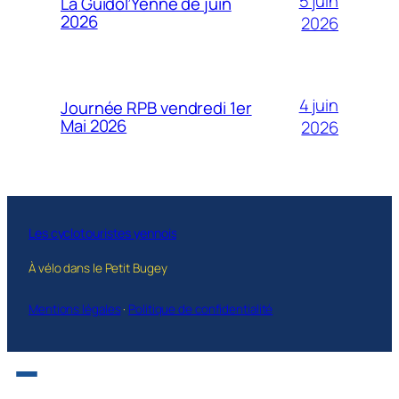
5 juin
La Guidol’Yenne de juin
2026
2026
4 juin
Journée RPB vendredi 1er
Mai 2026
2026
Les cyclotouristes yennois
À vélo dans le Petit Bugey
Mentions légales
·
Politique de confidentialité