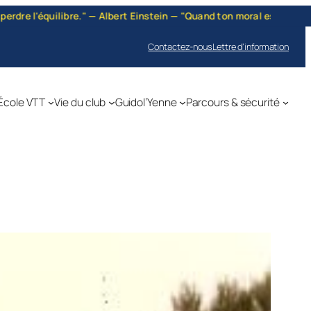
stein — "Quand ton moral est bas, quand le jour te paraît sombre, … 
Contactez-nous
Lettre d’information
École VTT
Vie du club
Guidol’Yenne
Parcours & sécurité