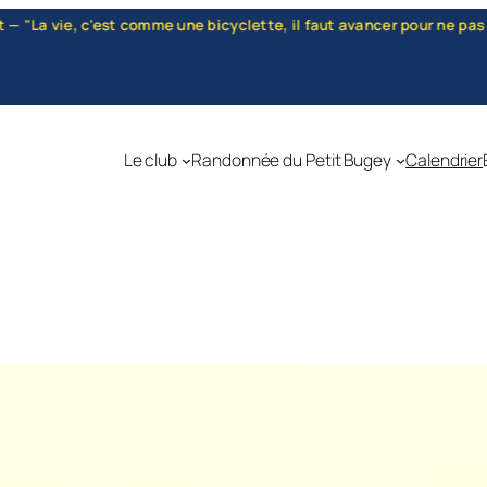
lette, il faut avancer pour ne pas perdre l'équilibre." — Albert Ein
Le club
Randonnée du Petit Bugey
Calendrier