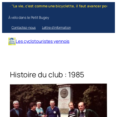
Aller
La vie, c'est comme une bicyclette, il faut avancer pour ne pas perd
au
contenu
À vélo dans le Petit Bugey
Contactez-nous
Lettre d’information
Les cyclotouristes yennois
Histoire du club : 1985