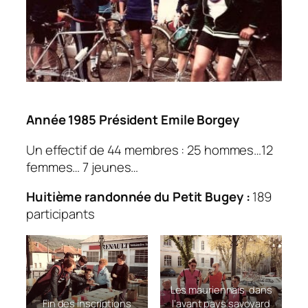
Année 1985
Président Emile Borgey
Un effectif de 44 membres : 25 hommes…12
femmes… 7 jeunes…
Huitième
randonnée du Petit Bugey :
189
participants
Les mauriennais dans
Fin des inscriptions
l’avant pays savoyard