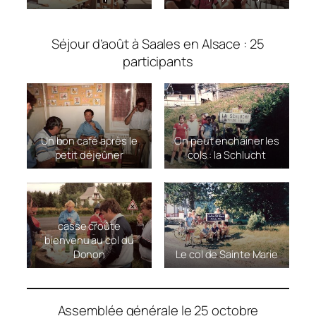
Séjour d’août à Saales en Alsace : 25
participants
Un bon café après le
On peut enchainer les
petit déjeûner
cols : la Schlucht
casse croûte
bienvenu au col du
Donon
Le col de Sainte Marie
Assemblée générale le 25 octobre