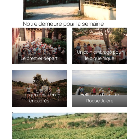
Notre demeure pour la semaine
Un coin ombragé pour
Le premier départ
le pique nique
Les jeunes bien
Belle vue du col de
encadrés
Roque Jalère