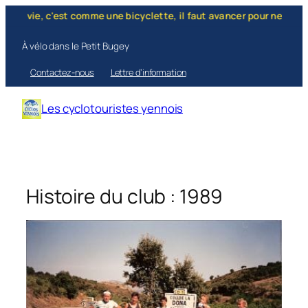
Aller
c'est comme une bicyclette, il faut avancer pour ne pas perdre l'équ
au
contenu
À vélo dans le Petit Bugey
Contactez-nous
Lettre d’information
Les cyclotouristes yennois
Histoire du club : 1989