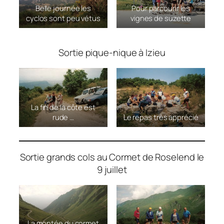
Belle journée les
Pour parcourir les
cyclos sont peu vétus
vignes de suzette
Sortie pique-nique à Izieu
La fin de la côte est
rude …
Le repas très apprécié
Sortie grands cols au Cormet de Roselend le
9 juillet
La montée du cormet