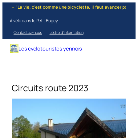
Aller
— "La vie, c'est comme une bicyclette, il faut avancer pour ne pas p
au
contenu
À vélo dans le Petit Bugey
Contactez-nous
Lettre d’information
Les cyclotouristes yennois
Circuits route 2023