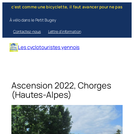
Aller
e une bicyclette, il faut avancer pour ne pas perdre l'équilibre." —
au
contenu
À vélo dans le Petit Bugey
Contactez-nous
Lettre d’information
Les cyclotouristes yennois
Ascension 2022, Chorges
(Hautes-Alpes)