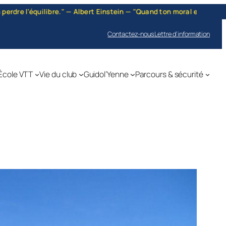
nstein — "Quand ton moral est bas, quand le jour te paraît sombre, …
Contactez-nous
Lettre d’information
École VTT
Vie du club
Guidol’Yenne
Parcours & sécurité