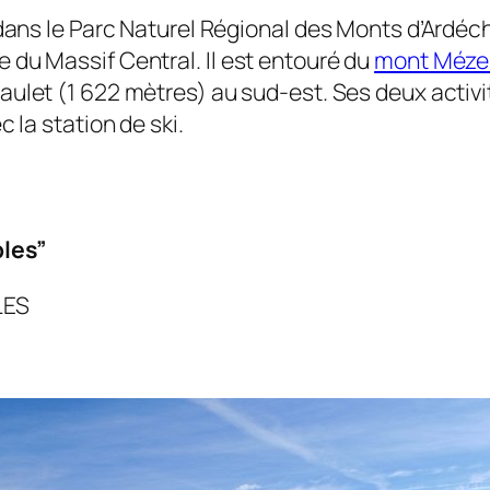
 dans le Parc Naturel Régional des Monts d’Ardéche
 du Massif Central. Il est entouré du
mont Méze
aulet (1 622 mètres) au sud-est. Ses deux activité
 la station de ski.
bles”
LES