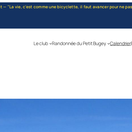
clette, il faut avancer pour ne pas perdre l'équilibre." — Albert Ei
Le club
Randonnée du Petit Bugey
Calendrier