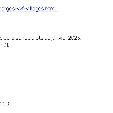
horges-vvf-villages.html
rs de la soirée diots de janvier 2023.
n 21.
ndir
)