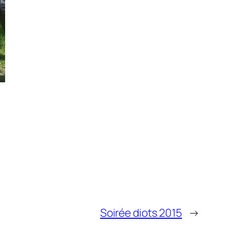
Soirée diots 2015
→