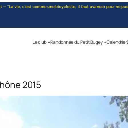
une bicyclette, il faut avancer pour ne pas perdre l'équilibre." — A
Le club
Randonnée du Petit Bugey
Calendrier
Rhône 2015