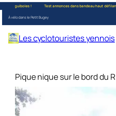
Aller
Test annonces dans bandeau haut défilant — "La vie, c'est comme 
au
À vélo dans le Petit Bugey
contenu
Les cyclotouristes yennois
Pique nique sur le bord du 