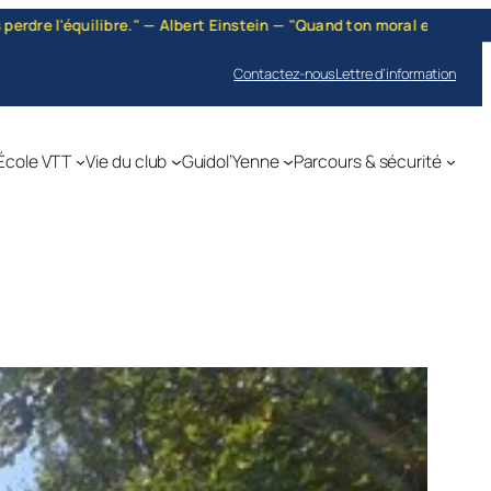
lbert Einstein — "Quand ton moral est bas, quand le jour te paraît s
Contactez-nous
Lettre d’information
École VTT
Vie du club
Guidol’Yenne
Parcours & sécurité