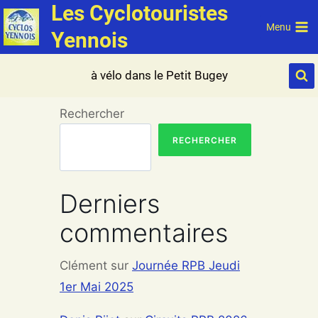
Les Cyclotouristes
Aller
au
Menu
Yennois
contenu
à vélo dans le Petit Bugey
Rechercher
RECHERCHER
Derniers
commentaires
Clément
sur
Journée RPB Jeudi
1er Mai 2025